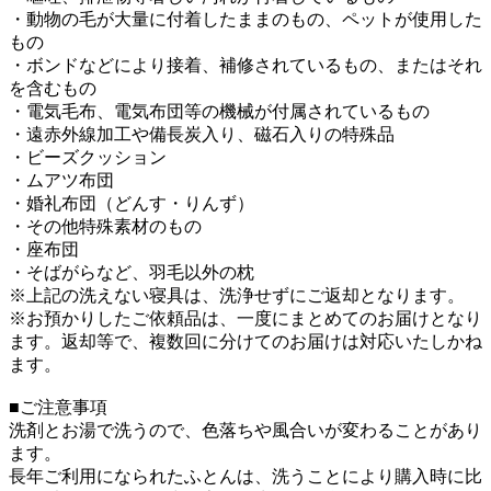
・動物の毛が大量に付着したままのもの、ペットが使用した
もの
・ボンドなどにより接着、補修されているもの、またはそれ
を含むもの
・電気毛布、電気布団等の機械が付属されているもの
・遠赤外線加工や備長炭入り、磁石入りの特殊品
・ビーズクッション
・ムアツ布団
・婚礼布団（どんす・りんず）
・その他特殊素材のもの
・座布団
・そばがらなど、羽毛以外の枕
※上記の洗えない寝具は、洗浄せずにご返却となります。
※お預かりしたご依頼品は、一度にまとめてのお届けとなり
ます。返却等で、複数回に分けてのお届けは対応いたしかね
ます。
■ご注意事項
洗剤とお湯で洗うので、色落ちや風合いが変わることがあり
ます。
長年ご利用になられたふとんは、洗うことにより購入時に比