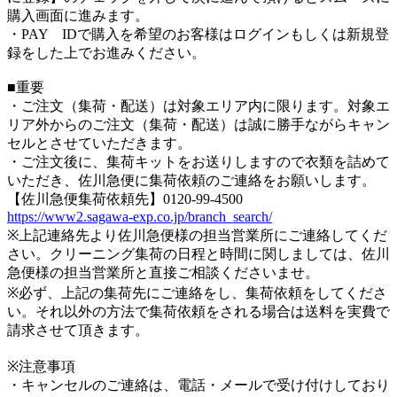
購入画面に進みます。
・PAY IDで購入を希望のお客様はログインもしくは新規登
録をした上でお進みください。
■重要
・ご注文（集荷・配送）は対象エリア内に限ります。対象エ
リア外からのご注文（集荷・配送）は誠に勝手ながらキャン
セルとさせていただきます。
・ご注文後に、集荷キットをお送りしますので衣類を詰めて
いただき、佐川急便に集荷依頼のご連絡をお願いします。
【佐川急便集荷依頼先】0120-99-4500
https://www2.sagawa-exp.co.jp/branch_search/
※上記連絡先より佐川急便様の担当営業所にご連絡してくだ
さい。クリーニング集荷の日程と時間に関しましては、佐川
急便様の担当営業所と直接ご相談くださいませ。
※必ず、上記の集荷先にご連絡をし、集荷依頼をしてくださ
い。それ以外の方法で集荷依頼をされる場合は送料を実費で
請求させて頂きます。
※注意事項
・キャンセルのご連絡は、電話・メールで受け付けしており