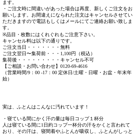
ます。
・ご注文時に間違いがあった場合は再度、新しくご注文をお
願いします。お間違えになられた注文はキャンセルさせてい
ただきますので電話もしくはメールにてご連絡お願い致しま
す。
※品目・枚数にはくれぐれもご注意下さい。
キャンセル料は以下の通りです。
ご注文当日・・・・・・・無料
ご注文翌日〜集荷前・・・1,100円（税込）
集荷後・・・・・・・・・キャンセル不可
【ご相談・お問い合わせ】0120-69-4616
（営業時間/9：00 -17：00 定休日/土曜・日曜・お盆・年末年
始）
実は、ふとんはこんなに汚れています！
・寝ている間にかく汗の量は毎日コップ１杯分
人は寝ている間に1日約コップ一杯分の汗をかくと言われて
おり、その汗は、寝間着やふとんが吸収し、ふとんがしっと