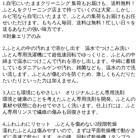
1.自宅にいたままクリーニング 集荷もお届けも、送料無料！
ふとんをクリーニング店まで持っていくのは大変…しかし、
ルビ宅なら自宅にいたままで、ふとんの集荷もお届けもお任
せいただけます。もちろん毎回、送料は無料！忙しい日々を
送るあなたの強い味方です。
※対象エリアのみ
2.ふとんの中の汚れまで溶かし出す 温水でつけこみ洗い
ふとん専用洗濯機にて超低速回転でゆっくりと、ふとんの中
綿まで温水につけこんで汚れを溶かし出します。中綿に蓄積
しているダニアレルゲンや汚れ、雑菌なども、温水の力で洗
い流します。ふとんが傷むのを防ぐため、激しくもんだりた
たいたりといった力は加えません。
3.人にも環境にもやさしい オリジナルふとん専用洗剤
環境と健康のことを考えたふとん専用洗剤を開発。ふとんの
素材や状態に合わせてやさしく洗います。仕上げには、ふと
ん専用リンスで繊維の傷みも回復させます。
4.ふわふわにリセット ふとんを傷めない2段階乾燥
濡れたふとんは傷みやすいので、まずは平面乾燥機で動かさ
ずに高速で乾かします。その後、回転式乾燥機（タンブラ