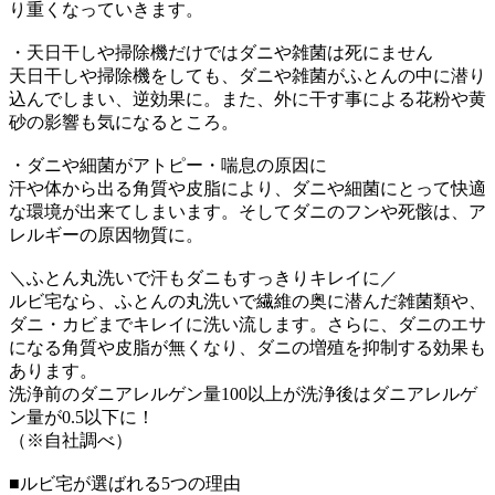
り重くなっていきます。
・天日干しや掃除機だけではダニや雑菌は死にません
天日干しや掃除機をしても、ダニや雑菌がふとんの中に潜り
込んでしまい、逆効果に。また、外に干す事による花粉や黄
砂の影響も気になるところ。
・ダニや細菌がアトピー・喘息の原因に
汗や体から出る角質や皮脂により、ダニや細菌にとって快適
な環境が出来てしまいます。そしてダニのフンや死骸は、ア
レルギーの原因物質に。
＼ふとん丸洗いで汗もダニもすっきりキレイに／
ルビ宅なら、ふとんの丸洗いで繊維の奥に潜んだ雑菌類や、
ダニ・カビまでキレイに洗い流します。さらに、ダニのエサ
になる角質や皮脂が無くなり、ダニの増殖を抑制する効果も
あります。
洗浄前のダニアレルゲン量100以上が洗浄後はダニアレルゲ
ン量が0.5以下に！
（※自社調べ）
■ルビ宅が選ばれる5つの理由