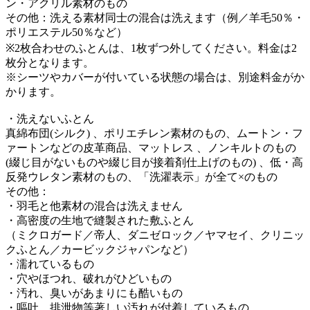
ン・アクリル素材のもの
その他：洗える素材同士の混合は洗えます（例／羊毛50％・
ポリエステル50％など）
※2枚合わせのふとんは、1枚ずつ外してください。料金は2
枚分となります。
※シーツやカバーが付いている状態の場合は、別途料金がか
かります。
・洗えないふとん
真綿布団(シルク) 、ポリエチレン素材のもの、ムートン・フ
ァートンなどの皮革商品、マットレス 、ノンキルトのもの
(綴じ目がないものや綴じ目が接着剤仕上げのもの) 、低・高
反発ウレタン素材のもの、「洗濯表示」が全て×のもの
その他：
・羽毛と他素材の混合は洗えません
・高密度の生地で縫製された敷ふとん
（ミクロガード／帝人、ダニゼロック／ヤマセイ、クリニッ
クふとん／カービックジャパンなど）
・濡れているもの
・穴やほつれ、破れがひどいもの
・汚れ、臭いがあまりにも酷いもの
・嘔吐、排泄物等著しい汚れが付着しているもの