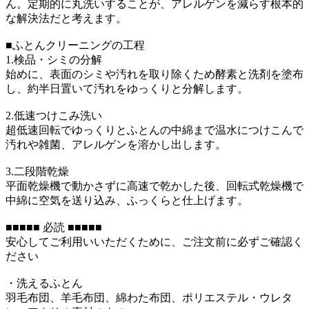
ん。定期的に丸洗いすることが、アレルゲンを減らす根本的
な解決法だと考えます。
■ふとんクリーニングの工程
1.検品・シミの分解
始めに、表面のシミや汚れを取り除くため酵素と洗剤を塗布
し、約半日置いて汚れをゆっくりと分解します。
2.低速つけこみ洗い
超低速回転でゆっくりとふとんの中綿まで温水につけこんで
汚れや雑菌、アレルゲンを溶かし出します。
3.二段階乾燥
平面乾燥機で動かさずに高速で乾かした後、回転式乾燥機で
中綿に空気を送り込み、ふっくらと仕上げます。
■■■■■ 必読 ■■■■■
安心してご利用いいただくために、ご注文前に必ずご確認く
ださい
・洗えるふとん
羽毛布団、羊毛布団、綿わた布団、ポリエステル・ウレタ