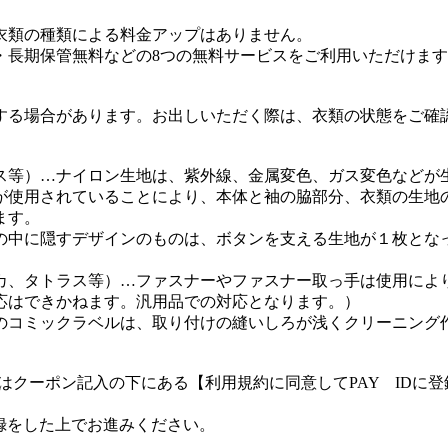
衣類の種類による料金アップはありません。
・長期保管無料などの8つの無料サービスをご利用いただけま
する場合があります。お出しいただく際は、衣類の状態をご確
ス等）…ナイロン生地は、紫外線、金属変色、ガス変色などが
が使用されていることにより、本体と袖の脇部分、衣類の生地
ます。
の中に隠すデザインのものは、ボタンを支える生地が１枚とな
カ、タトラス等）…ファスナーやファスナー取っ手は使用によ
応はできかねます。汎用品での対応となります。）
のコミックラベルは、取り付けの縫いしろが浅くクリーニング
客様はクーポン記入の下にある【利用規約に同意してPAY ID
登録をした上でお進みください。