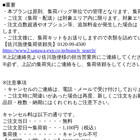
■重要
・本プランは原則、集荷バッグ単位での管理となります。集
・ご注文（集荷・配送）は対象エリア内に限ります。対象エ
・注文点数超過やオプション等、追加料金が発生した場合は「後
します。
・ご注文後に、集荷キットをお送りしますので衣類を詰めて
【佐川急便集荷依頼先】0120-99-4500
https://www2.sagawa-exp.co.jp/branch_search/
※上記連絡先より佐川急便様の担当営業所にご連絡してくだ
※必ず、上記の集荷先にご連絡をし、集荷依頼をしてくださ
※注意事項
・キャンセルのご連絡は、電話・メールで受け付けしており
・ご注文時に間違いがあった場合は再度、新しくご注文をお
品目・枚数・納期にはくれぐれもご注意下さい。
キャンセル料は以下の通りです。
ご注文当日・・・・・・・無料
ご注文翌日〜集荷前・・・1,100円（税込）
集荷後・・・・・・・・・キャンセル不可